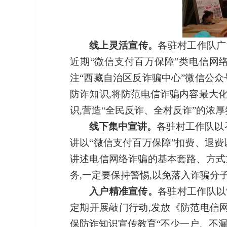
线上灵活宣传。
各
驻村工作队广
近期
“微信支付百万保障”类电信网
注“西藏自治区反诈骗中心”微信公众
防诈知识,
将防范电信诈骗内容最大化
识,营造
“
全民反诈、全
村
反诈
”的
浓厚
线下集中宣讲
。
各驻村工作队以
讲
以
“微信支付百万保障”扣费、退费
讲述电信网络诈骗的基本套路、方式方
务,一定要保持警惕,以免落入诈骗分
入户精准宣传。
各驻村工作队以
定期开展敲门行动,发放《防范电信
保防诈知识宣传教育
“不少一户、不漏