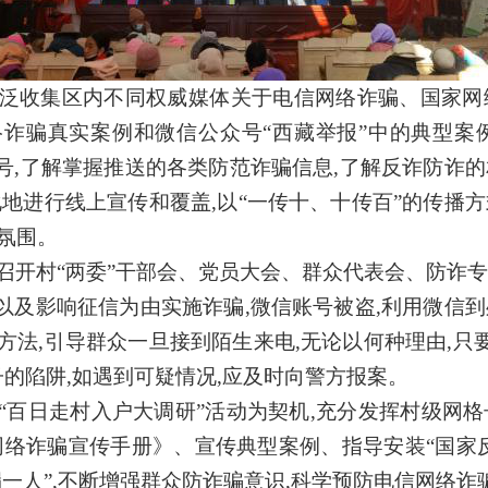
泛收集区内不同权威媒体关于电信网络诈骗、国家网
络诈骗真实案例和微信公众号“西藏举报”中的典型案
号,了解掌握推送的各类防范诈骗信息,了解反诈防诈的
地进行线上宣传和覆盖,以
“一传十、十传百”的传播
氛围。
召开村
“两委”
干部会、党员大会、群众代表会、防诈
以及影响征信为由实施诈骗,微信账号被盗,利用微信
法,引导群众一旦接到陌生来电,无论以何种理由,只
子的陷阱,如遇到可疑情况,应及时向警方报案。
“百日走村入户大调研”
活动
为契机,
充分发挥村级网格
网络诈骗宣传手册》、宣传典型案例、指导安装
“国家
一人”
,
不断
增强群众防
诈骗
意识,科学预防电信
网络
诈