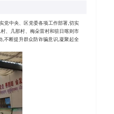
实党中央、区党委各项工作部署,切实
尼村、几那村、梅朵雷村和驻日喀则市
动,不断
提升群众防诈骗意识,凝聚起全