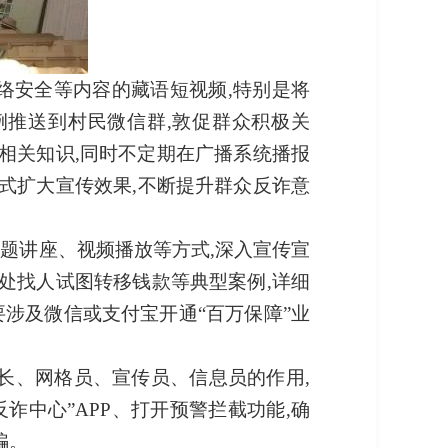
络安全等内容的藏语短视频,
特别是将
例推送到村民微信群,敦促群众积极关
相关知识,
同时不定期在广播系统播报
方式扩大宣传效果
,
不
断提升群众反诈意
专题讲座
、视频播放
等
方式,深入宣传宣
到处找人试图转移钱款等典型案例,详细
要涉及微信或支付宝开通“百万保障”业
长、网格员、宣传员、信息员的作用,
反诈中心”
APP
、
打开预警拦截功能,
确
骗。