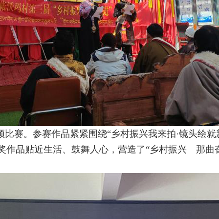
频比赛。参赛作品紧紧围绕“乡村振兴我来拍·镜头绘就
奖作品贴近生活、鼓舞人心，营造了“乡村振兴 那曲