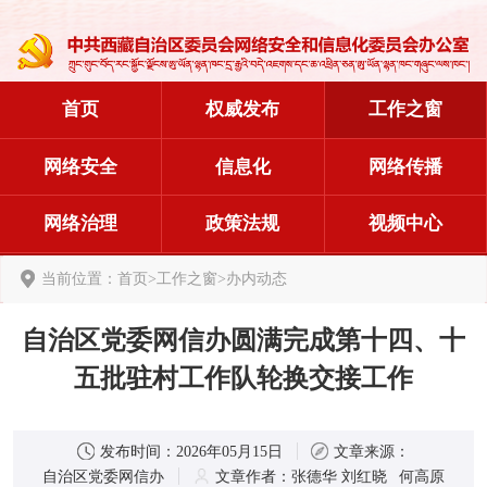
首页
权威发布
工作之窗
网络安全
信息化
网络传播
网络治理
政策法规
视频中心
当前位置：
首页
>
工作之窗
>
办内动态
自治区党委网信办圆满完成第十四、十
五批驻村工作队轮换交接工作
发布时间：
2026年05月15日
文章来源：
自治区党委网信办
文章作者：
张德华 刘红晓 何高原