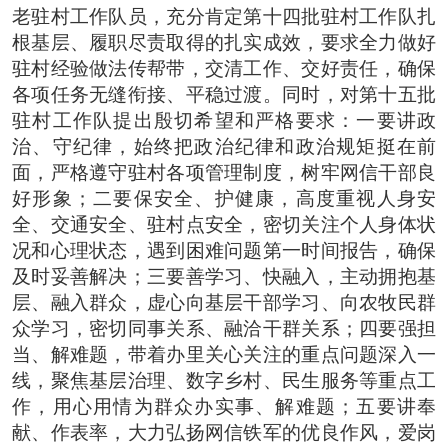
老驻村工作队员，充分肯定第十四批驻村工作队扎
根基层、履职尽责取得的扎实成效，要求全力做好
驻村经验做法传帮带，交清工作、交好责任，确保
各项任务无缝衔接、平稳过渡。同时，对第十五批
驻村工作队提出殷切希望和严格要求：
一要
讲政
治、守纪律，始终把政治纪律和政治规矩挺在前
面，严格遵守驻村各项管理制度，树牢网信干部良
好形象；
二要
保安全、护健康，高度重视人身安
全、交通安全、驻村点安全，密切关注个人身体状
况和心理状态，遇到困难问题第一时间报告，确保
及时妥善解决；
三要
善学习、快融入，主动拥抱基
层、融入群众，虚心向基层干部学习、向农牧民群
众学习，密切同事关系、融洽干群关系；
四要
强担
当、解难题，带着办里关心关注的重点问题深入一
线，聚焦基层治理、数字乡村、民生服务等重点工
作，用心用情为群众办实事、解难题；
五要
讲奉
献、作表率，大力弘扬网信铁军的优良作风，爱岗