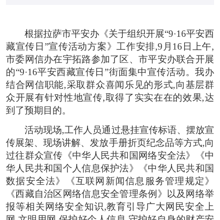
根据
拉萨市平安办《关于组织开展
“
9
·
16
平安西
藏宣传日”宣传活动方案》
工作安排,
9
月
16
日
上午
,
市委网信办在
宇拓路参加了区、市平安办联合开展
的
“
9
·
16
平安西藏宣传日”街面集中宣传活动。我办
结合网信职能,采取群众喜闻乐见的形式,向基层群
众开展有针对性地宣传,取得了实实在在的效果,达
到了预期目的。
活动现场,工作人员通过悬挂宣传标语、摆放宣
传展架、现场讲解、发放手册折页纪念品等方式,向
过往群众宣传《中华人民共和国网络安全法》《中
华人民共和国个人信息保护法》《中华人民共和国
数据安全法》《互联网新闻信息服务管理规定》
《西藏自治区网络信息安全管理条例》以及网络举
报等相关网络安全知识,教育引导广大网民安全上
网,文明用网,保护好个人信息,守护好自身的财产安