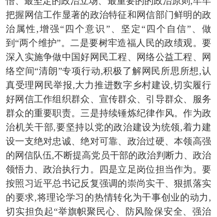
悟、最坚定的政治立场、最重要的的政治原则,牢牢
把握网信工作显著的政治特征和网信部门鲜明的政
治属性,增强“四个意识”、坚定“四个自信”、做
到“两个维护”。
二是要树牢造福人民的政绩观。
要
深入实施争做中国好网民工程、网络公益工程、网
络空间“清朗”专项行动,积极了解网民所思所想,认
真受理网民举报,大力推进数字乡村建设,切实履行
好网信工作组织群众、宣传群众、引导群众、服务
群众的重要职责。
三是持续锤炼纪律作风。
作为政
治机关干部,要坚持以党的政治建设为统领,着力建
设一支绝对忠诚、绝对可靠、政治过硬、本领高强
的网信队伍,不断提高党员干部的政治判断力、政治
领悟力、政治执行力。
四是立足岗位担当作为。
要
按照习近平总书记反复强调的崇尚实干、狠抓落实
的要求,将理论学习的热情转化为干事创业的动力,
切实担负起“举旗帜聚民心、防风险保安全、强治