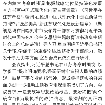
在内蒙古考察时强调
把握战略定位坚持绿色发展
奋力书写中国式现代化内蒙古新篇章》《习近平在
江苏考察时强调
在推进中国式现代化中走在前做示
范
谱写
“强富美高”新江苏现代化建设新篇章》
《斯
朗尼玛在日喀则市市级领导干部学习贯彻习近平新
时代中国特色社会主义思想主题教育读书班集中研
讨会上的总结讲话》等内容,
重点围绕习
近平总书记
关于
“以学促干”的重要论述,围绕提升干部能力、激
发干事活力等方面,室务会成员依次进行研讨。
会议指出,习近平总书记在江苏考察时围绕
“以
学促干”提出明确要求,强调要树牢造福人民的政绩
观、鼓足干事创业的精气神、形成狠抓落实的好局
面,为进一步推动主题教育走深走实指明了方向。会
议要求,
一是要筑牢思想政治根基。
要始终把“两个
确立”作为最执着的政治信念、最深刻的真正领