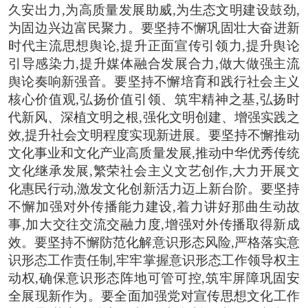
久安出力,为高质量发展助威,为生态文明建设鼓劲,
为固边兴边富民聚力。要坚持不懈巩固壮大奋进新
时代主流思想舆论,提升正面宣传引领力,提升舆论
引导感染力,提升媒体融合发展合力,做大做强主流
舆论奏响新强音。要坚持不懈培育和践行社会主义
核心价值观,弘扬价值引领、筑牢精神之基,弘扬时
代新风、深植文明之根,强化文明创建、增强实践之
效,提升社会文明程度实现新进展。要坚持不懈推动
文化事业和文化产业高质量发展,推动中华优秀传统
文化继承发展,繁荣社会主义文艺创作,大力开展文
化惠民行动,激发文化创新活力迈上新台阶。要坚持
不懈加强对外传播能力建设,着力讲好那曲生动故
事,加大交往交流交融力度,增强对外传播取得新成
效。要坚持不懈防范化解意识形态风险,严格落实意
识形态工作责任制,牢牢掌握意识形态工作领导权主
动权,确保意识形态阵地可管可控,筑牢屏障巩固安
全展现新作为。要全面加强党对宣传思想文化工作