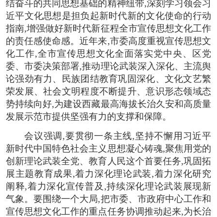
结奋斗的共同思想基础的精神纽带,深刻学习领会习
近平文化思想是担负起新时代新的文化使命的行动
指南,增强做好新时代新征程全市宣传思想文化工作
的责任感使命感。近年来,市委高度重视宣传思想文
化工作,全市宣传思想文化全面落实党中央、区党
委、市委决策部署,推动理论武装深入深化、主流舆
论强劲有力、民族团结教育巩固深化、文化文艺繁
荣发展、社会文明程度不断提升、意识形态领域态
势持续向好,为建设西藏最高海拔长治久安和高质量
发展示范市提供坚强有力的支撑和保障。
会议强调,要贯彻一条主线,坚持不懈用习近平
新时代中国特色社会主义思想凝心铸魂,聚焦用党的
创新理论武装全党、教育人民这个首要任务,巩固拓
展主题教育成果,着力深化理论武装,着力深化研究
阐释,着力深化宣传普及,持续深化理论武装展现新
气象。要围绕一个大局,把市委、市政府中心工作和
宣传思想文化工作的重点任务协调推动起来,为长治