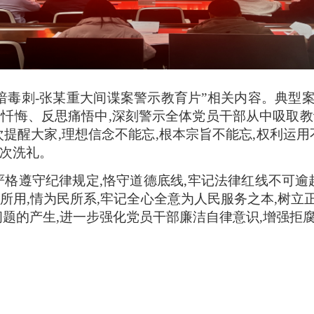
阴暗毒刺-张某重大间谍案警示教育片”相关内容。典型
痛忏悔、反思痛悟中,深刻警示全体党员干部从中吸取教
次提醒大家,理想信念不能忘,根本宗旨不能忘,权利运用
再次洗礼。
严格遵守纪律规定,恪守道德底线,牢记法律红线不可逾
所用,情为民所系,牢记全心全意为人民服务之本,树
问题的产生,进一步强化党员干部廉洁自律意识,增强拒