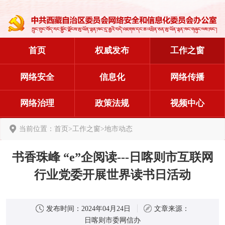
首页
权威发布
工作之窗
网络安全
信息化
网络传播
网络治理
政策法规
视频中心
当前位置：
首页
>
工作之窗
>
地市动态
书香珠峰 “e”企阅读---日喀则市互联网
行业党委开展世界读书日活动
发布时间：
2024年04月24日
文章来源：
日喀则市委网信办