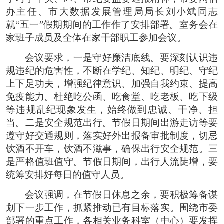
办主任、市大数据发展管理局局长刘小斌同志
就“五一”假期期间的工作作了安排部署。室务会在
家班子成员及全体在家干部职工参加会议。
会议要求，一是守好廉洁底线。要深刻认识违
规违纪的危害性，不断在学纪、知纪、明纪、守纪
上下足功夫，增强纪律意识、加强自我约束、提高
免疫能力。杜绝吃公函、吃食堂、吃老板、吃下级
等违规乱纪现象发生，始终做到忠诚、干净、担
当。二是安全规范出行。节假日期间出游走访等要
遵守好交通规则，落实好外出报备审批制度，切忌
饮酒不开车，饮酒不滋事，确保出行安全规范。三
是严格值班值守。节假日期间，出行人流陡增，要
统筹安排好每日的值守人员。
会议强调，在节假日休息之余，要积极筹备谋
划下一步工作，抓紧推动已有目标落实。围绕市委
部署的重点工作，各相关业务科室（中心）要发挥