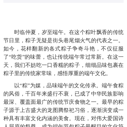
时临仲夏，岁至端午。在这个粽叶飘香的传统
节日里，粽子无疑是街头巷尾烟火气的代表之一。
如今，花样翻新的各式粽子争奇斗艳，不仅征服
了“吃货”的味蕾，也让传统端午常过常新。在这一
天，我们不妨吃一口香糯的粽子，细细品味包裹在
粽子里的传统家常味，感悟厚重的端午文化。
以“粽”为媒，品味端午的文化传承。端午食粽
的风俗，千百年来盛行不衰，已成了中华民族影响
最深、覆盖面最广的传统节庆食物之一。最早的粽
子源于上古盛大的龙图腾祭祀习俗，逐渐演变成一
种具有丰富文化内涵的美食。现在，对伟大爱国诗
人屈原的祭奠，成为端午节包粽子最醒目的文化符