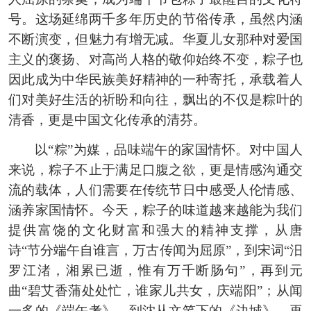
号。这场延绵两千多年历史的节俗传承，虽然内涵
不断演变，但魅力有增无减。华夏儿女那种对爱国
主义的褒扬、对高尚人格的敬仰始终不变，粽子也
因此成为中华民族美好精神的一种寄托，承载着人
们对美好生活的祈盼和向往，飘出的不仅是粽叶的
清香，更是中国文化传承的清芬。
以“粽”为媒，品味端午的家国情怀。对中国人
来说，粽子不止于满足口腹之欲，更是情感沟通交
流的载体，人们需要在传统节日中感受人伦情感、
涵养家国情怀。今天，粽子的味道越来越能为我们
提供富饶的文化财富和强大的精神支撑，从唐
诗“节分端午自谁言，万古传闻为屈原”，到宋词“汨
罗江渚，湘累已逝，惟有万千断肠句”，再到元
曲“碧艾香蒲处处忙，谁家儿共女，庆端阳”；从闻
一多的《端午考》，到沈从文笔下的《边城》，再