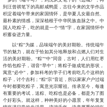
到汪曾祺笔下的高邮咸鸭蛋，古往今来的文学作品
积淀着端午带来的家国情怀，是华夏儿女最自然、
最朴素的情感，深深植根于中华民族血脉之中。中
国人吃粽子，吃的就是一个“情”字，在家国情怀中
积蓄奋进力量。
以“粽”为媒，品味端午的美好期盼。传统端午
节的魅力，就在于恰如其分地释放和点燃人们对生
活的美好期盼。“粽”“中”同音，古时，人们用红枣
作馅包粽子，谐音“早中”；将粽子做成笔的形状，
寓意“必中”，参加科考的学子们考前吃几个这样的
粽子，讨个吉利；“粽“宗”音近，所以家家户户过端
午时都要吃粽子，寓意光宗耀祖。传承至今，每逢
有重要的考试，送粽、吃粽也是必备，都是为了图
个好彩头。就这样，种种美好的小愿景，年年复复