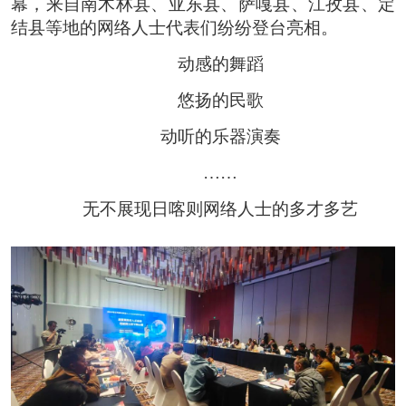
幕，来自南木林县、亚东县、萨嘎县、江孜县、定
结县等地的网络人士代表们纷纷登台亮相。
动感的舞蹈
悠扬的民歌
动听的乐器演奏
……
无不展现日喀则网络人士的多才多艺