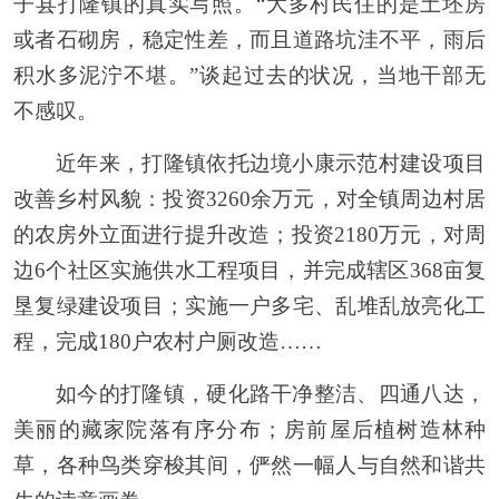
子县打隆镇的真实写照。“大多村民住的是土坯房
或者石砌房，稳定性差，而且道路坑洼不平，雨后
积水多泥泞不堪。”谈起过去的状况，当地干部无
不感叹。
近年来，打隆镇依托边境小康示范村建设项目
改善乡村风貌：投资3260余万元，对全镇周边村居
的农房外立面进行提升改造；投资2180万元，对周
边6个社区实施供水工程项目，并完成辖区368亩复
垦复绿建设项目；实施一户多宅、乱堆乱放亮化工
程，完成180户农村户厕改造……
如今的打隆镇，硬化路干净整洁、四通八达，
美丽的藏家院落有序分布；房前屋后植树造林种
草，各种鸟类穿梭其间，俨然一幅人与自然和谐共