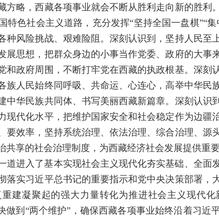
藏方略，西藏各项事业就会不断从胜利走向新的胜利
国特色社会主义道路，充分发挥“坚持全国一盘棋”“集
各种风险挑战、艰难险阻。深刻认识到，坚持人民至
发展思想，把群众身边的小事当作党委、政府的大事
党和政府周围，不断打牢党在西藏的执政根基。深刻
各族人民始终同呼吸、共命运、心连心，高举中华民
建中华民族共同体、书写美丽西藏新篇章。深刻认识
力现代化水平，把维护国家安全和社会稳定作为边疆
、要效率，坚持系统治理、依法治理、综合治理、源
治共享的社会治理制度，为西藏经济社会发展提供重
一道进入了基本实现社会主义现代化夯实基础、全面
彻落实习近平总书记的重要指示和党中央决策部署，
恢复重建凝聚起的强大力量转化为推进社会主义现代化
坚决做到“两个维护”，确保西藏各项事业始终沿着习近