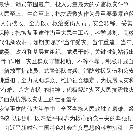
最快、动员范围最广、投入力量最大的抗震救灾斗争
人民至上、生命至上，把抗震救灾作为最重要最紧迫
展人员搜救、全力以赴救治受伤人员，安全转移、妥善
保障；把恢复重建作为重大民生工程，科学谋划、高
代化新农村，如期实现了“当年受灾、当年重建、当年
党委、政府和基层党组织、党员干部，关键时刻站得
主心骨”作用；灾区群众守望相助、不等不靠，积极开展
。解放军指战员、武警部队官兵、消防救援队伍和公
挑重担，全力救助群众、维护社会稳定，为抗震救灾
方有难、八方支援”的精神，积极帮助灾区人民抗震救
了西藏抗震救灾史上的壮丽篇章。
恢复重建的伟大斗争中，全区各族人民战胜了磨难、
。深刻认识到，以习近平同志为核心的党中央的坚强领
、习近平新时代中国特色社会主义思想的科学指引，