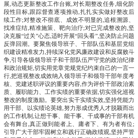
展,动态更新整改工作台账,对长期整改任务,细化阶
段性目标,跟踪督查逐项推动,扎扎实实做好整改后
续工作;对整改不彻底、成效不明显的,追根溯源、
找准症结,精准施策、靶向治疗;对已完成整改的,坚
决克服“过关”心态,适时开展“回头看”,坚决防止问题
反弹回潮。要聚焦领导班子、干部队伍和基层党组
织建设精准发力,持续深化党风廉政建设和反腐败斗
争,引导各级领导班子和干部队伍严守党的政治纪律
和政治规矩,切实用党章党规党纪约束自己的一言一
行,把巡视整改成效纳入领导班子和领导干部年度考
核、党建述职评议的重要内容,作为评价干部政治素
质、履职能力、工作实绩的重要依据,切实强化巡视
整改的制度激励。要突出实干实绩实效,坚持凭能力
用干部、以实绩论英雄,努力形成优秀人才脱颖而出
的工作机制,让想干事、能干事、干成事的干部有机
会有舞台,真正做到能者上、庸者下、有为者有位;
引导广大干部牢固树立和践行正确政绩观,坚持严管