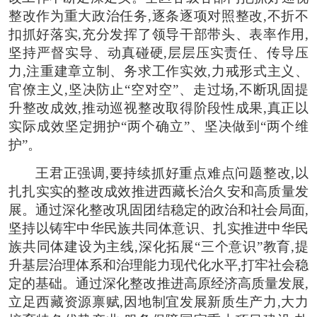
整改作为重大政治任务,逐条逐项对照整改,不折不
扣抓好落实,充分发挥了领导干部带头、表率作用,
坚持严督实导、动真碰硬,层层压实责任、传导压
力,注重建章立制、务求工作实效,力戒形式主义、
官僚主义,坚决防止“空对空”、走过场,不断巩固提
升整改成效,推动巡视整改取得阶段性成果,真正以
实际成效坚定拥护“两个确立”、坚决做到“两个维
护”。
王君正强调,要持续抓好重点难点问题整改,以
扎扎实实的整改成效推进西藏长治久安和高质量发
展。通过深化整改巩固团结稳定的政治和社会局面,
坚持以铸牢中华民族共同体意识、扎实推进中华民
族共同体建设为主线,深化拓展“三个意识”教育,提
升基层治理体系和治理能力现代化水平,打牢社会稳
定的基础。通过深化整改推进高原经济高质量发展,
立足西藏资源禀赋,因地制宜发展新质生产力,大力