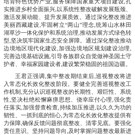
培育特色优势产业,服务保障国家重大项目建设,扎
实推进乡村全面振兴,以系统性整改破解发展瓶颈、
激活发展动能、提升发展质效。通过深化整改推进
美丽西藏建设,牢固树立“两山”理念,统筹山水林田
湖草沙一体化保护和系统治理,推动发展方式绿色转
型,坚决筑牢国家生态安全屏障。通过深化整改推动
边境地区现代化建设,加强边境地区规划建设治理,
完善边境基础设施,引导各族群众自觉做神圣国土守
护者、幸福家园建设者,建设繁荣稳固的祖国边疆。
王君正强调,集中整改期结束后,巡视整改将进
入常态化长效化整改阶段。要健全完善巡视整改工
作机制,充分认识巡视整改的长期性、艰巨性、系统
性,坚决杜绝松懈麻痹思想、侥幸应付心理,强化责
任落实,加强督查检查,持续加压推进,以久久为功的
韧性、一抓到底的恒心,为常态化长效化整改提供有
力保障,确保反馈问题彻底整改、清零见底。要强化
责任意识、坚持问题导向,及时掌握问题整改最新进