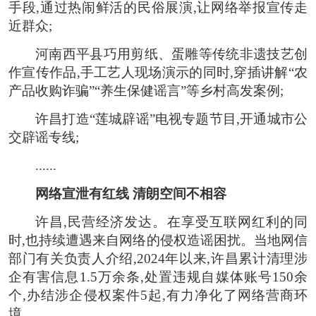
手段,通过热闹鲜活的民俗展演,让网络举报宣传走
近群众;
河南西平县巧用剪纸、蛋雕等传统非遗技艺创
作宣传作品,手工艺人现场演示的同时,穿插讲解“农
产品收购诈骗”“养生保健谣言”等乡村高发案例;
许昌打造“莲城辟谣”电视专题节目,开通城市公
交辟谣专线;
......
网络宣泄有红线 清朗空间不相容
许昌,民营经济发达。在享受互联网红利的同
时,也持续遭遇来自网络的侵权造谣困扰。当地网信
部门有关负责人介绍,2024年以来,许昌累计清理涉
企有害信息1.5万余条,处置违规自媒体账号150余
个,办结涉企侵权案件5起,有力净化了网络营商环
境。