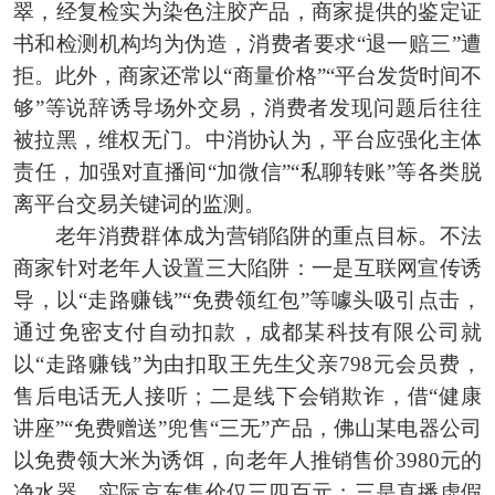
翠，经复检实为染色注胶产品，商家提供的鉴定证
书和检测机构均为伪造，消费者要求“退一赔三”遭
拒。此外，商家还常以“商量价格”“平台发货时间不
够”等说辞诱导场外交易，消费者发现问题后往往
被拉黑，维权无门。中消协认为，平台应强化主体
责任，加强对直播间“加微信”“私聊转账”等各类脱
离平台交易关键词的监测。
老年消费群体成为营销陷阱的重点目标。不法
商家针对老年人设置三大陷阱：一是互联网宣传诱
导，以“走路赚钱”“免费领红包”等噱头吸引点击，
通过免密支付自动扣款，成都某科技有限公司就
以“走路赚钱”为由扣取王先生父亲798元会员费，
售后电话无人接听；二是线下会销欺诈，借“健康
讲座”“免费赠送”兜售“三无”产品，佛山某电器公司
以免费领大米为诱饵，向老年人推销售价3980元的
净水器，实际京东售价仅三四百元；三是直播虚假