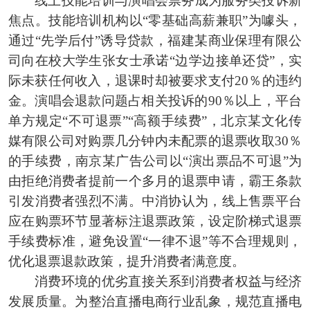
线上技能培训与演唱会票务成为服务类投诉新
焦点。技能培训机构以“零基础高薪兼职”为噱头，
通过“先学后付”诱导贷款，福建某商业保理有限公
司向在校大学生张女士承诺“边学边接单还贷”，实
际未获任何收入，退课时却被要求支付20％的违约
金。演唱会退款问题占相关投诉的90％以上，平台
单方规定“不可退票”“高额手续费”，北京某文化传
媒有限公司对购票几分钟内未配票的退票收取30％
的手续费，南京某广告公司以“演出票品不可退”为
由拒绝消费者提前一个多月的退票申请，霸王条款
引发消费者强烈不满。中消协认为，线上售票平台
应在购票环节显著标注退票政策，设定阶梯式退票
手续费标准，避免设置“一律不退”等不合理规则，
优化退票退款政策，提升消费者满意度。
消费环境的优劣直接关系到消费者权益与经济
发展质量。为整治直播电商行业乱象，规范直播电