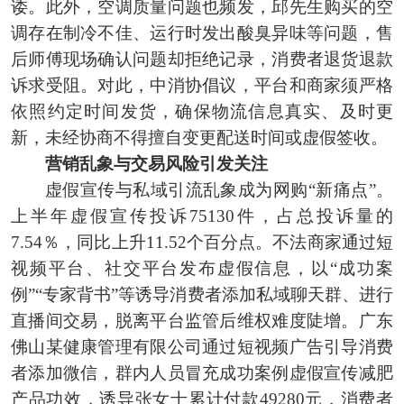
诿。此外，空调质量问题也频发，邱先生购买的空
调存在制冷不佳、运行时发出酸臭异味等问题，售
后师傅现场确认问题却拒绝记录，消费者退货退款
诉求受阻。对此，中消协倡议，平台和商家须严格
依照约定时间发货，确保物流信息真实、及时更
新，未经协商不得擅自变更配送时间或虚假签收。
营销乱象与交易风险引发关注
虚假宣传与私域引流乱象成为网购“新痛点”。
上半年虚假宣传投诉75130件，占总投诉量的
7.54％，同比上升11.52个百分点。不法商家通过短
视频平台、社交平台发布虚假信息，以“成功案
例”“专家背书”等诱导消费者添加私域聊天群、进行
直播间交易，脱离平台监管后维权难度陡增。广东
佛山某健康管理有限公司通过短视频广告引导消费
者添加微信，群内人员冒充成功案例虚假宣传减肥
产品功效，诱导张女士累计付款49280元，消费者