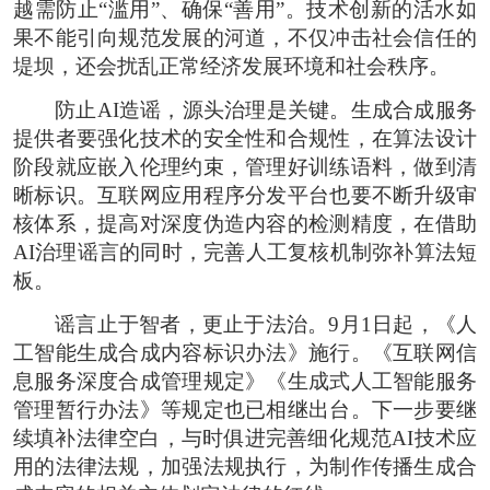
越需防止“滥用”、确保“善用”。技术创新的活水如
果不能引向规范发展的河道，不仅冲击社会信任的
堤坝，还会扰乱正常经济发展环境和社会秩序。
防止AI造谣，源头治理是关键。生成合成服务
提供者要强化技术的安全性和合规性，在算法设计
阶段就应嵌入伦理约束，管理好训练语料，做到清
晰标识。互联网应用程序分发平台也要不断升级审
核体系，提高对深度伪造内容的检测精度，在借助
AI治理谣言的同时，完善人工复核机制弥补算法短
板。
谣言止于智者，更止于法治。9月1日起，《人
工智能生成合成内容标识办法》施行。《互联网信
息服务深度合成管理规定》《生成式人工智能服务
管理暂行办法》等规定也已相继出台。下一步要继
续填补法律空白，与时俱进完善细化规范AI技术应
用的法律法规，加强法规执行，为制作传播生成合