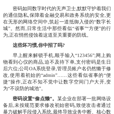
密码如同数字时代的无声卫士,默默守护着我们
的通信隐私,保障着金融交易和政务系统的安全,更
在无形的网络空间中,筑起一道抵御入侵的“数字长
城”。然而,日常生活中那些看似“省事”“方便”的行
为,正在悄然侵蚀着这道至关重要的防线。
这些坏习惯,你中招了吗?
早上醒来解锁手机,顺手输入“123456”;网上购
物看到心仪的商品,迫不及待下单,支付密码是生日
后六位;公司OA系统登录,管理员账户名仍然懒于修
改,使用着初始的“admin”……这些看似省事的“便
捷”操作,正在不知不觉中让数字空间门户大开,变
为“不设防的城池”。
密码设置“偷点懒”。
某企业在部署一批网络设
备后,未按规范要求修改初始密码,致使攻击者通过
暴力破解手段侵入系统,最终导致业务中断、核心数