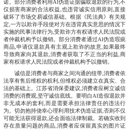
诺。部分消费者利用AI伪造证据骗取退款的行为,不
仅损害商家的合法权益,也违背诚实信用原则,直接
破坏了市场交易诚信基础。根据《民法典》有关规
定,一方以欺诈手段使对方在违背真实意思的情况下
实施的民事法律行为,受欺诈方有权请求人民法院或
者仲裁机构予以撤销。部分消费者通过AI伪造瑕疵
商品,申请仅退款具有主观上欺诈的故意,如果最终
导致商家向其退款,消费者获取了不正当的利益,商
家有权请求人民法院或者仲裁机构予以撤销。
诚信是消费者与商家之间沟通的纽带,消费者依
法享有售后维权的权利,但维权必须建立在真实、合
法的基础上。江苏省消保委建议,消费者应树立诚信
消费的消费观,坚守诚信底线。要明白AI造假退款并
非无成本的套利,而是需要承担法律责任的违法行
为。切勿抱持侥幸心理利用技术伪造证据,否则不仅
可能无法获得退款,还会面临法律制裁。若确实收到
存在质量问题的商品,消费者应保留真实的图片证