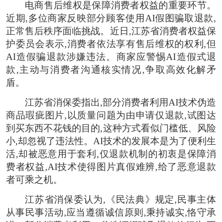
电商售后维权是保障消费者权益的重要环节。
近期,多位商家反映部分顾客使用AI假图骗取退款,
正常售后秩序面临挑战。近日,江苏省消费者权益保
护委员会表示,消费者依法享有售后维权的权利,但
AI造假骗退款涉嫌违法。商家应警惕AI造假式退
款,主动与消费者沟通核实情况,争取高效化解矛
盾。
江苏省消保委指出,部分消费者利用AI技术伪造
商品瑕疵图片,以质量问题为由申请仅退款,试图达
到买东西不花钱的目的,这种方式看似门槛低、风险
小,却忽视了违法性。AI技术的发展本是为了便利生
活,却被恶意用于套利,仅退款机制的初衷是保障消
费者权益,AI技术使得图片真假难辨,给了恶意退款
者可乘之机。
江苏省消保委认为,《民法典》规定,民事主体
从事民事活动,应当遵循诚信原则,秉持诚实,恪守承