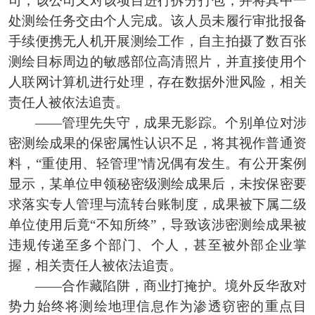
司，该公司又对该项目进行拆分打包，并将其中一
处测绘任务交由个人完成。该人员未履行审批报备
手续便携无人机开展测绘工作，自主拍摄了数百张
测绘目标周边的敏感部位高清照片，并直接使用个
人联网计算机进行处理，存在数据外泄风险，相关
责任人被依法追责。
——管理先失守，成果无影踪。个别单位对涉
密测绘成果的保密属性认识不足，将其视作普通资
料，“重使用、轻管理”情况偶有发生。有公开案例
显示，某单位申领秘密级测绘成果后，未按保密要
求落实专人管理与流转台账制度，成果被下属二级
单位使用后竟“不知所终”，导致该涉密测绘成果被
违规传递至多个部门、个人，甚至被外部企业掌
握，相关责任人被依法追责。
——合作藏陷阱，商业打掩护。境外反华敌对
势力始终将测绘地理信息作为渗透窃密的重点目