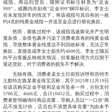
戒指。商品到货后，随附证书标注材质为“足金
999”，戒圈内亦刻有“足金999”钢印标识。李女士
在未发现异常的情况下，将该戒指与其自有的一枚
约4克的纯黄金戒指一并送至金店进行熔化换款。
然而，熔炼过程中，该戒指迅速熔化并产生明
显杂质，杂质包裹并污染了消费者原有的纯黄金戒
指，导致整体黄金纯度达不到回收标准，无法正常
换款，直接造成李女士损失约4000元。李女士随后
向平台客服反映相关情况，但客服处理方式仅限于
退还货款，对于消费者的损失不予解决。
无独有偶。消费者孟女士日前投诉呼和浩特市
土默特左旗某黄金珠宝店称，其于2025年12月19日
在该店购买足金手链和足金吊坠各一件，分别支付
5786元、4666元，合计10452元。购买过程中，消
费者曾明确询问商品克重，导购人员以“‘一口价’商
品不按克计价，店员也不清楚具体克重”为由未予