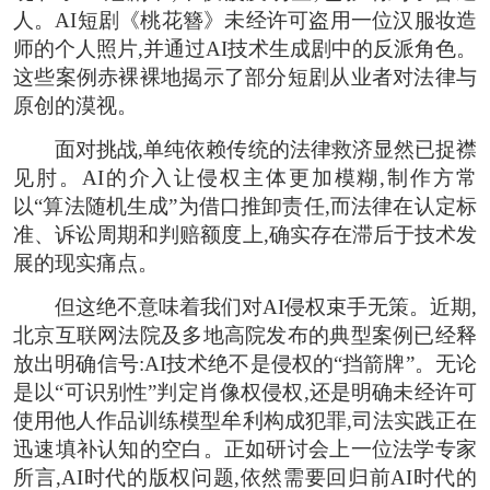
人。AI短剧《桃花簪》未经许可盗用一位汉服妆造
师的个人照片,并通过AI技术生成剧中的反派角色。
这些案例赤裸裸地揭示了部分短剧从业者对法律与
原创的漠视。
面对挑战,单纯依赖传统的法律救济显然已捉襟
见肘。AI的介入让侵权主体更加模糊,制作方常
以“算法随机生成”为借口推卸责任,而法律在认定标
准、诉讼周期和判赔额度上,确实存在滞后于技术发
展的现实痛点。
但这绝不意味着我们对AI侵权束手无策。近期,
北京互联网法院及多地高院发布的典型案例已经释
放出明确信号:AI技术绝不是侵权的“挡箭牌”。无论
是以“可识别性”判定肖像权侵权,还是明确未经许可
使用他人作品训练模型牟利构成犯罪,司法实践正在
迅速填补认知的空白。正如研讨会上一位法学专家
所言,AI时代的版权问题,依然需要回归前AI时代的