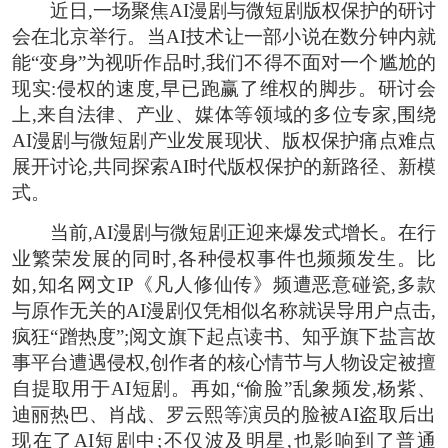
近日,一场聚焦AI漫剧与微短剧版权保护的研讨
会在北京举行。当AI技术让一部小说在数分钟内就
能“变身”为视听作品时,我们不得不面对一个尴尬的
现实:侵权的速度,早已跑赢了维权的脚步。研讨会
上,来自法律、产业、媒体等领域的多位专家,围绕
AI漫剧与微短剧产业发展现状、版权保护痛点难点
展开讨论,共同探索AI时代版权保护的新路径、新模
式。
当前,AI漫剧与微短剧正迎来爆发式增长。在行
业繁荣发展的同时,各种侵权事件也频频发生。比
如,知名网文IP《凡人修仙传》频遭恶意碰瓷,多款
与原作无关的AI漫剧仅凭相似名称就误导用户点击,
疯狂“蹭热度”;阅文旗下起点读书、知乎旗下盐言故
事平台遭遇侵权,创作者的核心情节与人物设定被擅
自提取用于AI短剧。再如,“偷脸”乱象频发,杨紫、
迪丽热巴、肖战、罗云熙等演员的脸被AI盗取后出
现在了AI短剧中;不仅波及明星,也影响到了普通