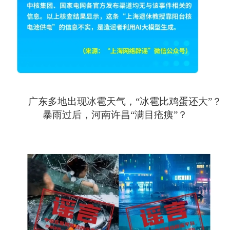
广东多地出现冰雹天气，“冰雹比鸡蛋还大”？
暴雨过后，河南许昌“满目疮痍”？