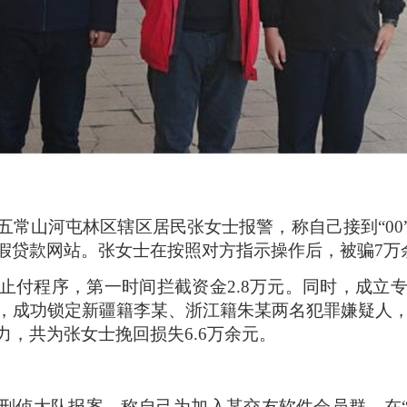
五常山河屯林区辖区居民张女士报警，称自己接到“00
假贷款网站。张女士在按照对方指示操作后，被骗7万
止付程序，第一时间拦截资金2.8万元。同时，成立
，成功锁定新疆籍李某、浙江籍朱某两名犯罪嫌疑人，并
，共为张女士挽回损失6.6万余元。
刑侦大队报案，称自己为加入某交友软件会员群，在“