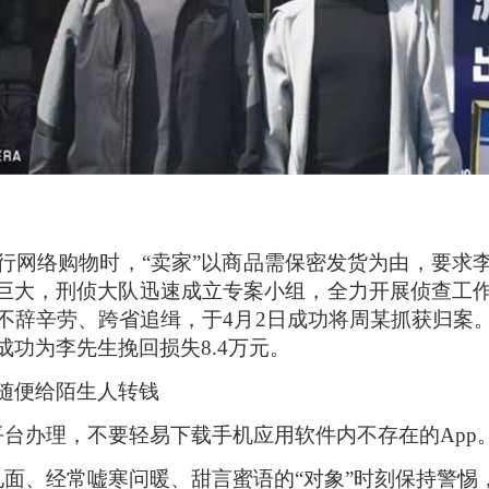
行网络购物时，“卖家”以商品需保密发货为由，要求
金额巨大，刑侦大队迅速成立专案小组，全力开展侦查工
不辞辛劳、跨省追缉，于4月2日成功将周某抓获归案
功为李先生挽回损失8.4万元。
随便给陌生人转钱
平台办理，不要轻易下载手机应用软件内不存在的App
见面、经常嘘寒问暖、甜言蜜语的“对象”时刻保持警惕