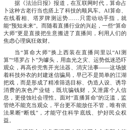
据《法治日报》报道，在互联网时代，算命占
卜这种古老行当也搭上了科技的顺风车。AI算命、
在线看相、塔罗牌测运势……只需动动手指，就
能“预知未来”。而随着直播行业的兴起，一些“算命
大师”更是直接把生意搬进了直播间，利用人们的
焦虑心理疯狂敛财。
当“算命大师”换上西装在直播间里以“AI测
算”“塔罗占卜”为噱头，用血光之灾、运势低迷恐吓
观众，再高价兜售开光法器、消灾法事——这场披
着科技外衣的封建迷信骗局，早已不是简单的江湖
把戏，而是形成了精准筛选目标、伪造人设、诱导
消费的灰色产业链，既坑骗钱财，又泄露个人信
息，更侵蚀社会理性。面对“直播算命”的泛滥，监
管绝不能充当观众，平台更不能放任不管，唯有依
法果断“断线”，才能守住科学底线、护好民众权
益。