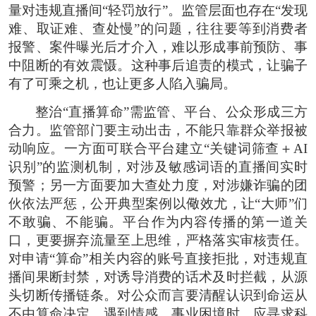
量对违规直播间“轻罚放行”。监管层面也存在“发现
难、取证难、查处慢”的问题，往往要等到消费者
报警、案件曝光后才介入，难以形成事前预防、事
中阻断的有效震慑。这种事后追责的模式，让骗子
有了可乘之机，也让更多人陷入骗局。
整治“直播算命”需监管、平台、公众形成三方
合力。监管部门要主动出击，不能只靠群众举报被
动响应。一方面可联合平台建立“关键词筛查＋AI
识别”的监测机制，对涉及敏感词语的直播间实时
预警；另一方面要加大查处力度，对涉嫌诈骗的团
伙依法严惩，公开典型案例以儆效尤，让“大师”们
不敢骗、不能骗。平台作为内容传播的第一道关
口，更要摒弃流量至上思维，严格落实审核责任。
对申请“算命”相关内容的账号直接拒批，对违规直
播间果断封禁，对诱导消费的话术及时拦截，从源
头切断传播链条。对公众而言要清醒认识到命运从
不由算命决定，遇到情感、事业困境时，应寻求科