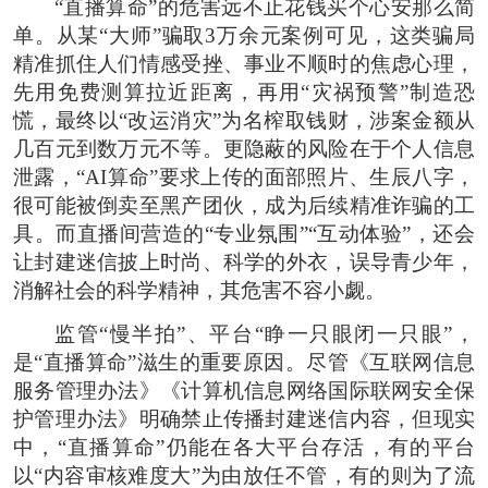
“直播算命”的危害远不止花钱买个心安那么简
单。从某“大师”骗取3万余元案例可见，这类骗局
精准抓住人们情感受挫、事业不顺时的焦虑心理，
先用免费测算拉近距离，再用“灾祸预警”制造恐
慌，最终以“改运消灾”为名榨取钱财，涉案金额从
几百元到数万元不等。更隐蔽的风险在于个人信息
泄露，“AI算命”要求上传的面部照片、生辰八字，
很可能被倒卖至黑产团伙，成为后续精准诈骗的工
具。而直播间营造的“专业氛围”“互动体验”，还会
让封建迷信披上时尚、科学的外衣，误导青少年，
消解社会的科学精神，其危害不容小觑。
监管“慢半拍”、平台“睁一只眼闭一只眼”，
是“直播算命”滋生的重要原因。尽管《互联网信息
服务管理办法》《计算机信息网络国际联网安全保
护管理办法》明确禁止传播封建迷信内容，但现实
中，“直播算命”仍能在各大平台存活，有的平台
以“内容审核难度大”为由放任不管，有的则为了流