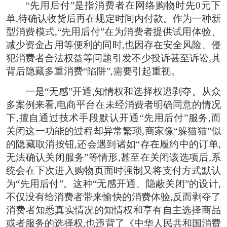
“先用后付”是指消费者在网络购物时先0元下
单,待确认收货后再在规定时间内付款。作为一种新
型消费模式,“先用后付”在为消费者提供试用体验、
减少资金占用等便利的同时,也因存在安全风险、侵
犯消费者合法权益等问题引发不少投诉甚至诉讼,其
背后隐藏多重消费“陷阱”,需要引起重视。
一是“无感”开通,知情权和选择权遭剥夺。从众
多案例来看,电商平台在未经消费者明确同意的情况
下,擅自通过技术手段默认开通“先用后付”服务,而
关闭这一功能的过程却异常繁琐,商家像“躲猫猫”似
的隐藏取消按钮,还会遇到诸如“存在履约中的订单,
无法确认关闭服务”等情形,甚至在关闭该选项后,系
统会在下次进入购物页面时强制又将支付方式默认
为“先用后付”。这种“无感开通、隐蔽关闭”的设计,
不仅没有给消费者带来愉快的消费体验,反而剥夺了
消费者知悉真实情况的知情权和享有自主选择商品
或者服务的选择权,也违背了《中华人民共和国消费