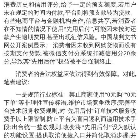
消费历史和信用评分,给予一定的预支额度,若用户
未在规定的时间内付款,平台则将预支款转为贷款。
有些电商平台与金融机构合作,信息共享,若消费者
在不知情的情况下使用“先用后付”,可能因未按时还
款产生逾期费用,甚至出现征信风险。中国裁判文书
网公开案例显示,一消费者因未收到网购货物而没有
按期支付货款,被微信支付分系统扣减信用分20余
分,导致其“先用后付”权益被平台强制终止。
消费者的合法权益应依法得到有效保障。对此,
笔者建议:
一是规范行业标准。禁止商家使用“0元购”“0元
下单”等非理性宣传标语,维护市场竞争秩序;完善平
台技术服务收费规则,对“先用后付”订单技术服务收
费予以上限管制,防止平台为盲目逐利而滥用技术手
段;出台统一整改规则,改变将“先用后付”设为默认
的功能设置,提供取消便捷入口并简化取消步骤,并