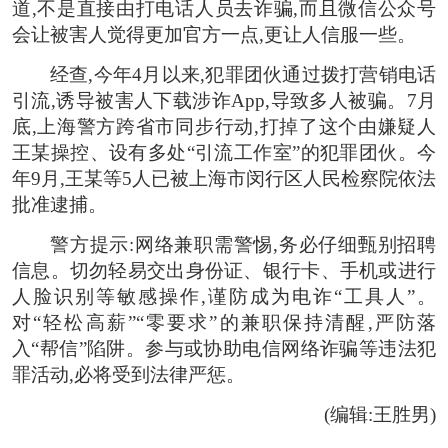
道,不是直接由打电话人员去诈骗,而且微信公众号
会让被害人觉得更加官方一点,更让人信服一些。
经查,今年4月以来,犯罪团伙通过拨打营销电话
引流,诱导被害人下载涉诈App,导致多人被骗。7月
底,上海警方跨省市同步行动,打掉了这个由嫌疑人
王某操控、设有多处“引流工作室”的犯罪团伙。今
年9月,王某等5人已被上海市闵行区人民检察院依法
批准逮捕。
警方提示:网络兼职需警惕,务必仔细甄别招聘
信息。切勿轻易交出身份证、银行卡、手机或进行
人脸识别等敏感操作,谨防成为电诈“工具人”。
对“轻松高薪”“零要求”的兼职保持清醒,严防落
入“帮信”陷阱。参与或协助电信网络诈骗等违法犯
罪活动,必将受到法律严惩。
(编辑:王胜男)