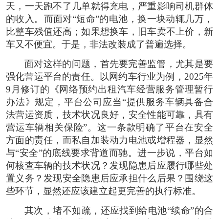
天，一天跑不了几单就得充电，严重影响司机群体
的收入。而面对“短命”的电池，换一块动辄几万，
比整车残值还高；如果想换车，旧车卖不上价，新
车又不便宜。于是，非法改装成了普遍选择。
面对这样的问题，首先要完善监管，尤其是要
强化营运平台的责任。以网约车行业为例，2025年
9月修订的《网络预约出租汽车经营服务管理暂行
办法》规定，平台公司应当“提供服务车辆具备合
法营运资质，技术状况良好，安全性能可靠，具有
营运车辆相关保险”。这一条款明确了平台在安全
方面的责任，而私自加装动力电池或增程器，显然
与“安全”的底线要求背道而驰。进一步说，平台如
何核查车辆的技术状况？发现隐患后应履行哪些处
置义务？发现安全隐患后应承担什么后果？围绕这
些环节，显然还应该建立起更完善的执行标准。
其次，堵不如疏，还应找到给电池“续命”的合