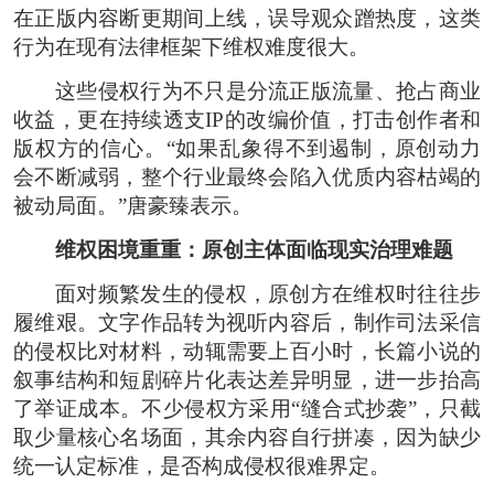
在正版内容断更期间上线，误导观众蹭热度，这类
行为在现有法律框架下维权难度很大。
这些侵权行为不只是分流正版流量、抢占商业
收益，更在持续透支IP的改编价值，打击创作者和
版权方的信心。“如果乱象得不到遏制，原创动力
会不断减弱，整个行业最终会陷入优质内容枯竭的
被动局面。”唐豪臻表示。
维权困境重重：原创主体面临现实治理难题
面对频繁发生的侵权，原创方在维权时往往步
履维艰。文字作品转为视听内容后，制作司法采信
的侵权比对材料，动辄需要上百小时，长篇小说的
叙事结构和短剧碎片化表达差异明显，进一步抬高
了举证成本。不少侵权方采用“缝合式抄袭”，只截
取少量核心名场面，其余内容自行拼凑，因为缺少
统一认定标准，是否构成侵权很难界定。