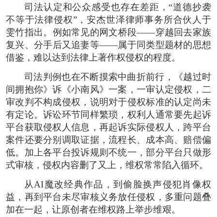
司法认定和公众感受也存在差距，“道德抄袭
不等于法律侵权”，安杰世泽律师事务所合伙人于
雯竹指出。例如常见的网文桥段——穿越回去家族
复兴、分手后又追妻等——属于同类型题材的思想
借鉴，难以达到法律上著作权侵权的程度。
司法判例也在不断摸索中曲折前行，《越过时
间拥抱你》诉《小南风》一案，一审认定侵权，二
审改判不构成侵权，说明对于侵权标准的认定尚未
有定论。诉讼环节同样繁琐，权利人通常要先起诉
平台获取侵权人信息，再起诉实际侵权人，跨平台
案件还要分别调取证据，流程长、成本高、赔偿偏
低。加上各平台投诉规则不统一，部分平台只做形
式审核，侵权内容删了又上，维权常常陷入循环。
从AI魔改经典作品，到偷脸换声侵犯肖像权
益，再到平台未尽审核义务放任侵权，多重问题叠
加在一起，让原创者在维权路上举步维艰。