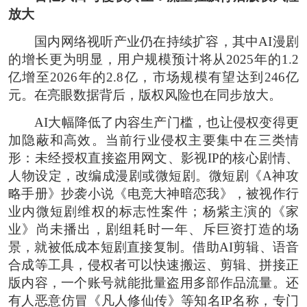
放大
国内网络视听产业仍在持续扩容，其中AI漫剧
的增长更为明显，用户规模预计将从2025年的1.2
亿增至2026年的2.8亿，市场规模有望达到246亿
元。在亮眼数据背后，版权风险也在同步放大。
AI大幅降低了内容生产门槛，也让侵权变得更
加隐蔽和高效。当前行业侵权主要集中在三类情
形：未经授权直接盗用网文、影视IP的核心剧情、
人物设定，改编成漫剧或微短剧。微短剧《A神攻
略手册》抄袭小说《电竞大神暗恋我》，被视作行
业内微短剧维权的标志性案件；杨紫主演的《家
业》尚未播出，剧组耗时一年、斥巨资打造的场
景，就被低成本短剧直接复制。借助AI剪辑、语音
合成等工具，侵权者可以快速搬运、剪辑、拼接正
版内容，一个账号就能批量盗用多部作品流量。还
有人恶意仿冒《凡人修仙传》等知名IP名称，专门