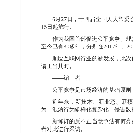
6月27日，十四届全国人大常
15日起施行。
作为我国首部促进公平竞争、规
至今已有30多年，分别在2017年
顺应互联网行业的新发展，此次
谓正当其时。
——编 者
公平竞争是市场经济的基础原则
近年来，新技术、新业态、新模
为、混淆行为多样化复杂化、侵害数
新修订的反不正当竞争法有何亮
者对此进行采访。