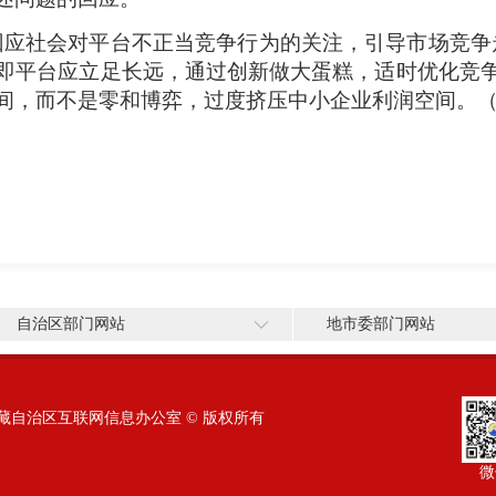
回应社会对平台不正当竞争行为的关注，引导市场竞争
即平台应立足长远，通过创新做大蛋糕，适时优化竞
间，而不是零和博弈，过度挤压中小企业利润空间。
自治区部门网站
地市委部门网站
藏自治区互联网信息办公室 © 版权所有
微