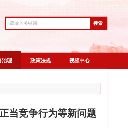
搜索
络治理
政策法规
视频中心
不正当竞争行为等新问题