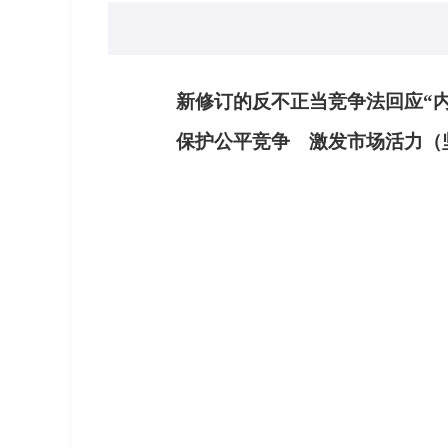
新修订的反不正当竞争法回应“
保护公平竞争 激发市场活力（