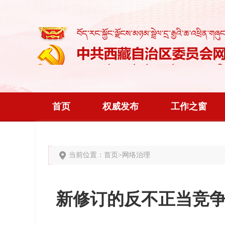
首页
权威发布
工作之窗
当前位置：
首页
>
网络治理
新修订的反不正当竞争