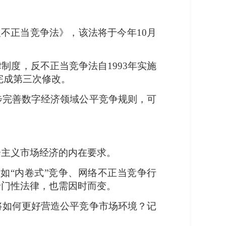
不正当竞争法》，该法将于今年10月
度，反不正当竞争法自1993年实施
上完成第三次修改。
步完善数字经济领域公平竞争规则，可
会主义市场经济的内在要求。
如“内卷式”竞争、网络不正当竞争行
专门性法律，也需因时而变。
将如何更好营造公平竞争市场环境？记