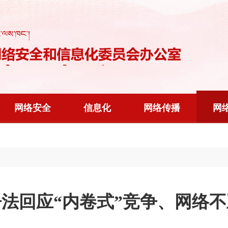
网络安全
信息化
网络传播
网
法回应“内卷式”竞争、网络