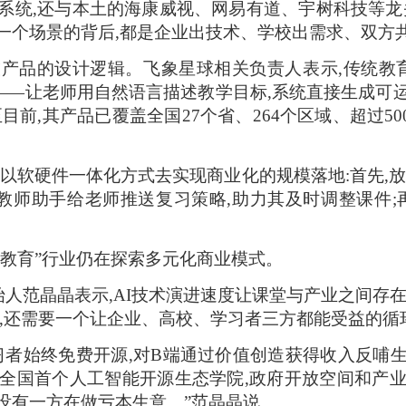
系统,还与本土的海康威视、网易有道、宇树科技等龙头
一个场景的背后,都是企业出技术、学校出需求、双方
产品的设计逻辑。飞象星球相关负责人表示,传统教
反——让老师用自然语言描述教学目标,系统直接生成可
目前,其产品已覆盖全国27个省、264个区域、超过50
以软硬件一体化方式去实现商业化的规模落地:首先,
教师助手给老师推送复习策略,助力其及时调整课件;
I+教育”行业仍在探索多元化商业模式。
始人范晶晶表示,AI技术演进速度让课堂与产业之间存
续,还需要一个让企业、高校、学习者三方都能受益的循
者始终免费开源,对B端通过价值创造获得收入反哺生态。今
全国首个人工智能开源生态学院,政府开放空间和产
没有一方在做亏本生意。”范晶晶说。