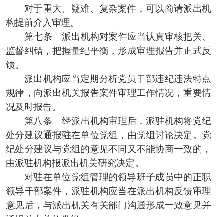
对于重大、疑难、复杂案件，可以商请派出机
构提前介入审理。
第七条 派出机构对案件应当认真审核把关、
监督纠错，把握量纪平衡，形成审理报告并正式反
馈。
派出机构应当定期分析党员干部违纪违法特点
规律，向派出机关报告案件审理工作情况，重要情
况及时报告。
第八条 经派出机构审理后，派驻机构将党纪
处分建议通报驻在单位党组，由党组讨论决定。党
纪处分建议与党组的意见不同又不能协商一致的，
由派驻机构报派出机关研究决定。
对驻在单位党组管理的领导班子成员中的正职
领导干部案件，派驻机构应当在派出机构反馈审理
意见后，与派出机关有关部门沟通形成一致意见并