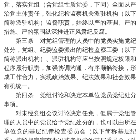
党，落实党组（含党组性质党委，下同）全面从严
治党主体责任，强化纪检监察机关派驻机构（以下
简称派驻机构）监督职责，始终以严的基调、严的
措施、严的氛围纵深推进正风肃纪反腐。
第三条 对党组管理的人员中的党员实施党纪
处分，党组、纪委监委派出的纪检监察工委（以下
简称派出机构）、派驻机构等应当按照规定权限和
程序履行职责，加强协调沟通，有序顺畅衔接，形
成工作合力，实现政治效果、纪法效果和社会效果
有机统一。
第四条 党组讨论和决定本单位党员党纪处分
事项。
对未经党组会议讨论决定任免，但属于党组管
理的人员中的党员给予党纪处分的，也可以由所在
单位党的基层纪律检查委员会（以下简称基层纪