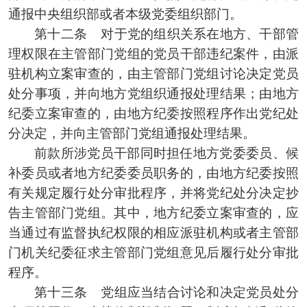
通报中央组织部或者本级党委组织部门。
第十二条 对于党的组织关系在地方、干部管
理权限在主管部门党组的党员干部违纪案件，由派
驻机构立案审查的，由主管部门党组讨论决定党员
处分事项，并向地方党组织通报处理结果；由地方
纪委立案审查的，由地方纪委按照程序作出党纪处
分决定，并向主管部门党组通报处理结果。
前款所涉党员干部同时担任地方党委委员、候
补委员或者地方纪委委员职务的，由地方纪委按照
有关规定履行处分审批程序，并将党纪处分决定抄
告主管部门党组。其中，地方纪委立案审查的，应
当通过有监督执纪权限的相应派驻机构或者主管部
门机关纪委征求主管部门党组意见后履行处分审批
程序。
第十三条 党组应当结合讨论和决定党员处分