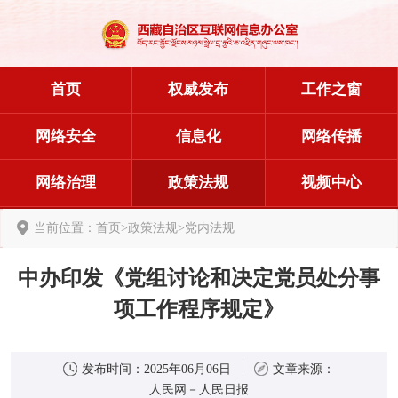
首页
权威发布
工作之窗
网络安全
信息化
网络传播
网络治理
政策法规
视频中心
当前位置：
首页
>
政策法规
>
党内法规
中办印发《党组讨论和决定党员处分事
项工作程序规定》
发布时间：
2025年06月06日
文章来源：
人民网－人民日报