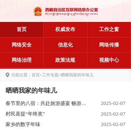
首页
权威发布
工作之窗
网络安全
信息化
网络传播
网络治理
政策法规
视频中心
当前位置：
首页
>
工作专题
>
晒晒我家的年味儿
晒晒我家的年味儿
春节里的八宿：共赴旅游盛宴 畅游藏东明珠
2025-02-07
村民喜提“年终奖”
2025-02-07
家乡的数字年味
2025-02-07