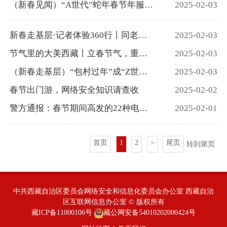
（新春见闻）“A世代”蛇年春节年服流行巴恩风
2025-02-03
新春走基层·记者体验360行丨同老外“China Travel”：“春节是中国的，也是世界的”
2025-02-03
节气里的大美西藏丨立春节气，重磅呈现！
2025-02-03
（新春走基层）“包村过年”成“Z世代”春节新风潮
2025-02-03
春节出门游，网络安全知识请查收
2025-02-02
警方通报：春节期间高发的22种电信网络诈骗套路、十条防骗秘籍、“三不一要”！
2025-02-01
首页
1
2
>
尾页
转到第
页
中共西藏自治区委员会网络安全和信息化委员会办公室 西藏自治
区互联网信息办公室 © 版权所有
藏ICP备11000106号
藏公网安备54010202000424号