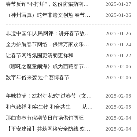
春节反诈“不打烊”，这份防骗指南请收好→
2025-01-27
（神州写真）蛇年非遗文创热 春节市集“尝味”AI糖画
2025-01-26
非遗中国年|人民网评：讲好春节故事 奏响自信强音
2025-01-26
全力护航春节网络，保障万家欢乐团圆
2025-01-24
让春节网络氛围更清朗更祥和
2025-01-22
《哪吒之魔童闹海》成为西藏春节档最受欢迎影片！
2025-02-06
数字年俗来袭 过个赛博春节
2025-02-06
年味拉满！Z世代“花式”过春节（文化中国行）
2025-02-06
和气致祥 和实生物 和合共生 ——从春节看中国“和”文化
2025-02-05
那曲市春节假期节日市场供销两旺
2025-02-04
【平安建设】共筑网络安全防线 欢度平安蛇年春节
2025-02-04